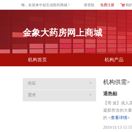
嗨，欢迎来
中创互动医药商城
！
请登陆
免费注册
我
金象大药房网上商城
机构首页
机构产品
机构供需>
+
供应
退热贴
+
需求
【用 途】成人
凝胶所含的大量
的
<查看详情>
2019/11/13 15:5