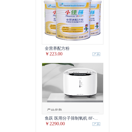
全营养配方粉
￥223.00
鱼跃 医用分子筛制氧机 8F-...
￥2290.00