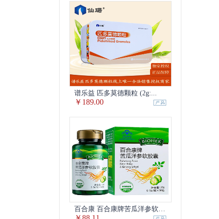
谱乐益 匹多莫德颗粒 (2g:...
￥189.00
百合康 百合康牌苦瓜洋参软胶囊...
￥88.11