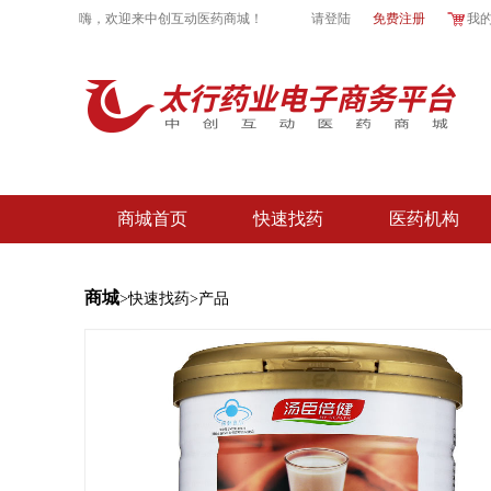
嗨，欢迎来
中创互动医药商城
！
请登陆
免费注册
我
商城首页
快速找药
医药机构
商城
>快速找药>产品