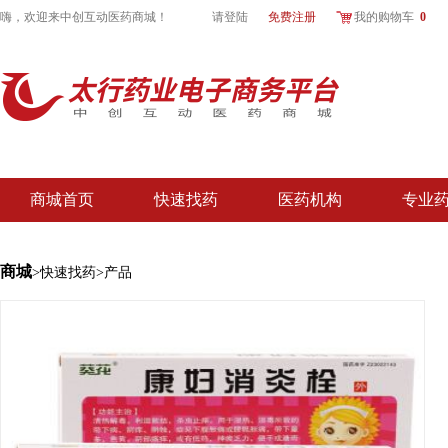
嗨，欢迎来
中创互动医药商城
！
请登陆
免费注册
我的购物车
0
商城首页
快速找药
医药机构
专业
商城
>快速找药>产品