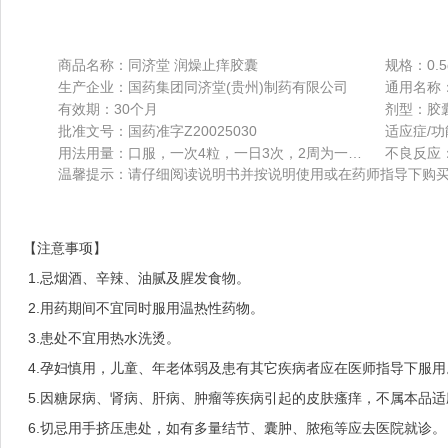
商品名称：同济堂 润燥止痒胶囊
规格：0.5
生产企业：国药集团同济堂(贵州)制药有限公司
通用名称
有效期：30个月
剂型：胶
批准文号：国药准字Z20025030
用法用量：口服，一次4粒，一日3次，2周为一疗程。
不良反应
温馨提示：请仔细阅读说明书并按说明使用或在药师指导下购
【注意事项】
1.忌烟酒、辛辣、油腻及腥发食物。
2.用药期间不宜同时服用温热性药物。
3.患处不宜用热水洗烫。
4.孕妇慎用，儿童、年老体弱及患有其它疾病者应在医师指导下服
5.因糖尿病、肾病、肝病、肿瘤等疾病引起的皮肤瘙痒，不属本品
6.切忌用手挤压患处，如有多量结节、囊肿、脓疱等应去医院就诊