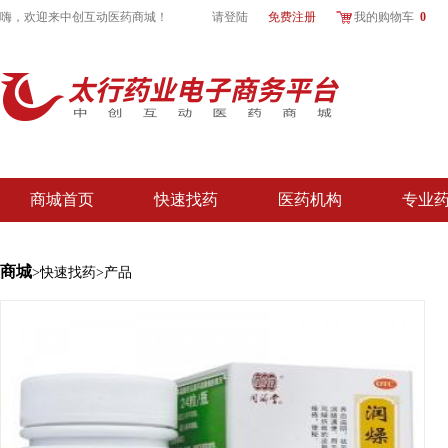
嗨，欢迎来
中创互动医药商城
！
请登陆
免费注册
我的购物车
0
商城首页
快速找药
医药机构
专业
商城
>快速找药>产品