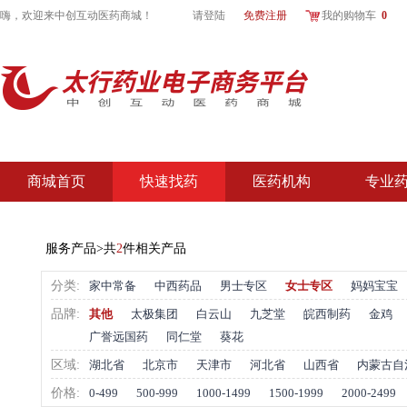
嗨，欢迎来
中创互动医药商城
！
请登陆
免费注册
我的购物车
0
商城首页
快速找药
医药机构
专业
服务产品>共
2
件相关产品
分类:
家中常备
中西药品
男士专区
女士专区
妈妈宝宝
品牌:
其他
太极集团
白云山
九芝堂
皖西制药
金鸡
广誉远国药
同仁堂
葵花
区域:
湖北省
北京市
天津市
河北省
山西省
内蒙古自
价格:
0-499
500-999
1000-1499
1500-1999
2000-2499