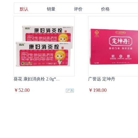
默认
销量
评价
价格
葵花 康妇消炎栓 2.0g*...
广誉远 定坤丹
￥52.00
￥198.00